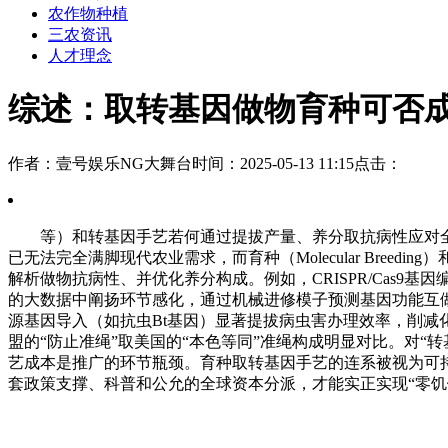
农作物种植
三农资讯
人才理念
综述：取转基因做物育种可否
作者：壹号娱乐NG大舞台
时间：2025-05-13 11:15
点击：
等）和转基因手艺若何通过提拔产量、养分取抗病性应对全
已无法完全满脚现代农业需求，而育种（Molecular Bre
解析做物抗病性、并优化养分构成。例如，CRISPR/Cas9
的大数据中阐扬环节感化，通过机械进修模子预测基因功能互
源基因导入（如抗虫Bt基因）显著提拔病虫害办理效率，削
盟的“防止准绳”取美国的“本色等同”准绳构成明显对比。对
艺成本是推广的环节瓶颈。育种取转基因手艺的连系被视为可持续
套政策支撑、科普和公允的全球资本分派，才能实正实现“零饥