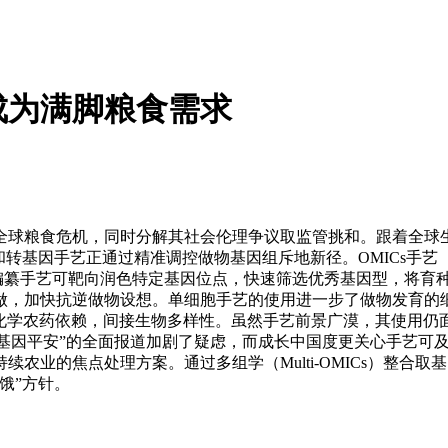
成为满脚粮食需求
球粮食危机，同时分解其社会伦理争议取监管挑和。跟着全球生
eding）和转基因手艺正通过精准调控做物基因组斥地新径。OMI
基因编纂手艺可靶向润色特定基因位点，快速筛选优秀基因型，将育
做，加快抗逆做物设想。单细胞手艺的使用进一步了做物发育的
减化学农药依赖，间接生物多样性。虽然手艺前景广漠，其使用仍
“转基因平安”的全面报道加剧了疑虑，而成长中国度更关心手艺
农业的焦点处理方案。通过多组学（Multi-OMICs）整合
饿”方针。