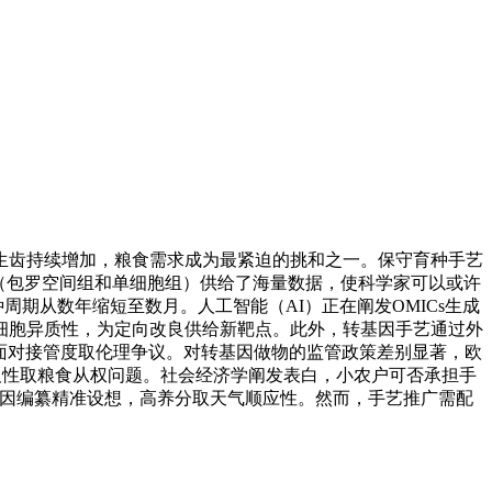
齿持续增加，粮食需求成为最紧迫的挑和之一。保守育种手艺
Cs手艺（包罗空间组和单细胞组）供给了海量数据，使科学家可以或许
种周期从数年缩短至数月。人工智能（AI）正在阐发OMICs生成
细胞异质性，为定向改良供给新靶点。此外，转基因手艺通过外
面对接管度取伦理争议。对转基因做物的监管政策差别显著，欧
可及性取粮食从权问题。社会经济学阐发表白，小农户可否承担手
取基因编纂精准设想，高养分取天气顺应性。然而，手艺推广需配