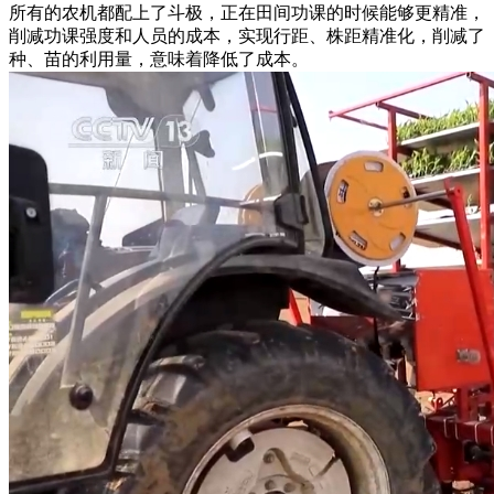
所有的农机都配上了斗极，正在田间功课的时候能够更精准，
削减功课强度和人员的成本，实现行距、株距精准化，削减了
种、苗的利用量，意味着降低了成本。