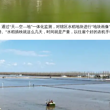
，通过“天—空—地”一体化监测，对辖区水稻地块进行“地块画
持。“水稻插秧就这么几天，时间就是产量，以往雇个好的农机手