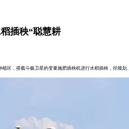
水稻插秧“聪慧耕
植区，搭载斗极卫星的变量施肥插秧机进行水稻插秧，径规划