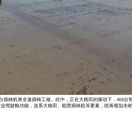
35台插秧机将全速插秧工做。此中，正在大格田的驱动下，468台
农业驾驶舱功能，连系大格田、聪慧插秧机等要素，统筹规划水稻