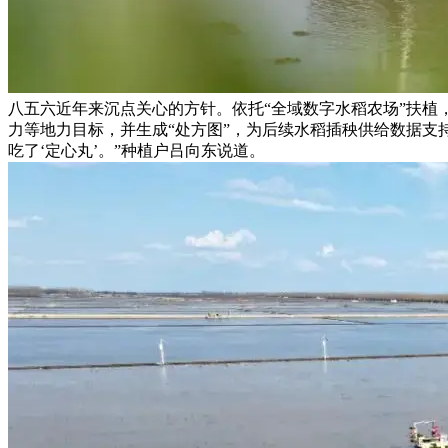
八五六近年来沉点关心的方针。依托“全域数字水稻农场”扶植
力等地力目标，并生成“处方图”，为后续水稻插秧供给数据支
吃了‘定心丸’。”种植户吕向东说道。