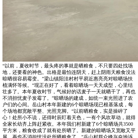
“以前，夏收时节，最头疼的事就是晒粮食，不只要四处找场
地，还要看的神色。出格是最怕连阴天，赶上阴雨天粮食没法
晾晒很容易霉变。”梁山镇阳洼村村平易近惠亮亮对晾晒场扶
植满怀等候。“现正在好了，看着晾晒场一天天成型，心里结
壮多了。本年夏收时节，气候好的话麦子一天就晒干了，再也
不消担忧麦子发霉了。”晾晒场的建成，如统一束光照进了农
户们的心间。岳山村本年新建的6个晾晒场现已根基落成，每
个场地都宽敞平整、光照充脚。“以前晒粮食，实是操碎了
心！处所小不说，还得时辰盯着天色，一有个风吹草动，就得
全家长幼齐上阵赶紧收。本年我们村新建了6个晾晒场共3500
平方米，粮食收成了就有处所晒了。新建的晾晒场又宽敞又平
展，再也不消担忧没处所晒粮食了。”岳山村群众峰兴奋地诉