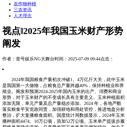
农作物种植
三农资讯
人才理念
视点‖2025年我国玉米财产形势
阐发
作者：壹号娱乐NG大舞台
时间：2025-07-09 09:44
点击：
2024年我国粮食产量初次冲破1。4万亿斤大关，此中玉米
是我国第一大做物，占粮食总产量跨越40%，保持种植业和养
殖业。阐发和预测2024-2025年国内玉米的出产、消费和商业
形势，对于玉米财产的不变成长具有主要意义。玉米种植面积
添加无限，单元产量及总产量稳步添加。2024 年，各地严酷
落实粮食平安党政同责，加强耕地和用处管控，推进地盘分析
整治，扩大复播粮食面积。国度统计局数据显示，2024年玉米
播种面积4474。10万公顷，添加52万公顷。玉米单产提拔步履