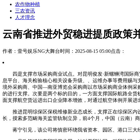
农作物种植
三农资讯
人才理念
云南省推进外贸稳进提质政策
作者：壹号娱乐NG大舞台
时间：2025-08-15 05:00
点击：
四是支撑市场采购商业试点。对昆明俊发·新螺蛳湾国际商贸
息平台、海关检验核心相关设备升级、、运维办事等费用赐与
境外采购商、中国—南亚博览会采购商以市场采购商业体例采
的进行支撑。次要是两个标的目的，一方面支撑国际航路全货
面支撑航空货运进出口企业降本增效，对通过航空体例开展进
推进昆明综保区保税维修新业态成长，支撑正在综保区内设立
长，摸索多范畴海关监管轨制立异，前4个月，中国（云南）商业
蒋宁引见，该公司将慎密环绕我省资本、园区、港口三大经