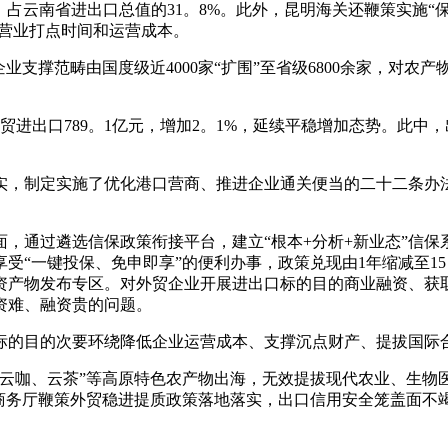
，占云南省进出口总值的31。8%。此外，昆明海关还鞭策实施“保
缩营业打点时间和运营成本。
撑范畴由国度级近4000家“扩围”至省级6800余家，对农产物
789。1亿元，增加2。1%，延续平稳增加态势。此中，出口2
制定实施了优化港口营商、推进企业通关便当的二十二条办法，从
通过遴选信保政策衔接平台，建立“根本+分析+新业态”信保
受“一键投保、免申即享”的便利办事，政策兑现由1年缩减至1
资产物发布专区。对外贸企业开展进出口标的目的商业融资、获
资难、融资贵的问题。
的目的次要环绕降低企业运营成本、支撑沉点财产、提拔国际合
、云咖、云茶”等高原特色农产物出海，无效提拔现代农业、生物
省商务厅鞭策外贸稳进提质政策落地落实，出口信用安全笼盖面不