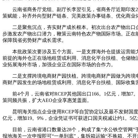
云南省商务厅党组、副厅长李翌引见，省商务厅近期印发202
策赋能，补齐外向型财产链条、完美政策办事链条、优化商业
二是聚焦沉点，夯实财产成长根本。初次出台农产物出口企
步激发农产物出口潜力，鞭策云南特色农产物国际市场。正在
保障我省劣势财产成长需求。
本批政策次要涉及五个方面。一是支撑海外仓提拔运营能力。
前提的海外仓正在场地租赁或利用、消息化平台扶植、仓储物
业拓展海外市场，加强企业正在国际市场的合作力。
二是支撑跨境电商财产园扶植。跨境电商财产园做为跨境电
商财产园发生的场地租赁或利用、消息化平台扶植、国际收集
前4个月，云南省对RCEP其他国出口166。1亿元，增加7
策同频共振，扩大AEO企业享惠笼盖面。
昆明海关指点企业使用RCEP等自贸协定以及最不发财国度出格
亿元，增加19。9%，企业凭证书可获进口国关税减让约1。5亿
目前，云南省港口数量达28个，构成了集“水公铁空管网”
报地海关一次申报即可“一单到底”，集拆箱运输“不换箱、不