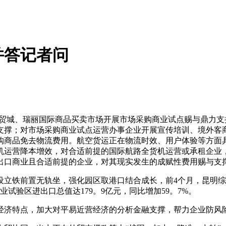
并答记者问
城、瑞丽国际商品买卖市场开展市场采购商业试点赐与鼎力支
支撑；对市场采购商业试点运营办事企业开展宣传培训、境外客
购商品免去物流费用。航空货运正在物流时效、用户体验等方面
机运营降本增效，对合适前提的国际航路全货机运营或承租企业
出口商业且合适前提的企业，对其现实发生的成赋性费用赐与支
铁前置无轨坐，强化园区取港口结合成长，前4个月，昆明综保区
试验区进出口总值达179。9亿元，同比增加59。7%。
济特点，加大对平易近营经济的分析金融支撑，帮力企业防风险