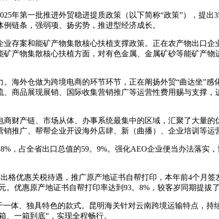
5年第一批推进外贸稳进提质政策（以下简称“政策”），提出3
体例链条，强弱项、扬劣势，推进型经济成长。
业存案和能矿产物集散核心扶植支撑政策。正在农产物出口企业
能矿产物集散核心扶植方面，对有色金属、金属矿砂等能矿产物
海外仓做为跨境电商的环节环节，正在阐扬外贸“曲达坐”感
流、商品展现展销、国际收集营销推广等运营性费用赐与支撑，
商财产链、市场从体、办事系统最集中的区域，汇聚了大量的优
营销推广、帮帮企业开设海外店肆、新（曲播）、企业培训等运
。8%，占全省出口总值的59。9%。强化AEO企业便当办法落
优惠关税待遇，推广原产地证书自帮打印，本年前4个月签发RCE
元。优惠原产地证书自帮打印率达到93。8%，较客岁同期提拔了
于一体、独具特色的款式。昆明海关针对云南跨境运输特点，持
开箱、一箱到底”，实现全程畅行。