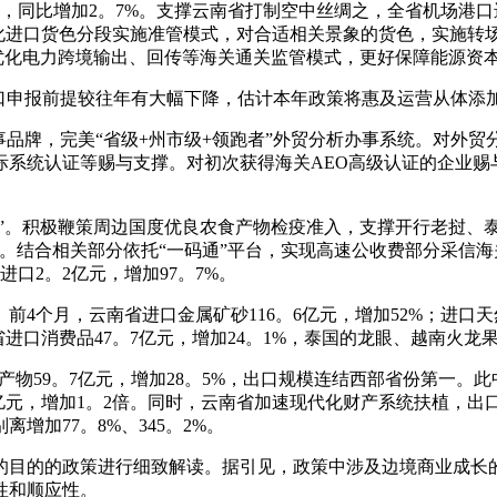
同比增加2。7%。支撑云南省打制空中丝绸之，全省机场港口进出
优化进口货色分段实施准管模式，对合适相关景象的货色，实施转
，优化电力跨境输出、回传等海关通关监管模式，更好保障能源资
报前提较往年有大幅下降，估计本年政策将惠及运营从体添加超
品牌，完美“省级+州市级+领跑者”外贸分析办事系统。对外贸
际系统认证等赐与支撑。对初次获得海关AEO高级认证的企业赐
”。积极鞭策周边国度优良农食产物检疫准入，支撑开行老挝、
制。结合相关部分依托“一码通”平台，实现高速公收费部分采信海
口2。2亿元，增加97。7%。
月，云南省进口金属矿砂116。6亿元，增加52%；进口天然气
省进口消费品47。7亿元，增加24。1%，泰国的龙眼、越南火
59。7亿元，增加28。5%，出口规模连结西部省份第一。此中
8亿元，增加1。2倍。同时，云南省加速现代化财产系统扶植，出口
增加77。8%、345。2%。
目的的政策进行细致解读。据引见，政策中涉及边境商业成长的
性和顺应性。