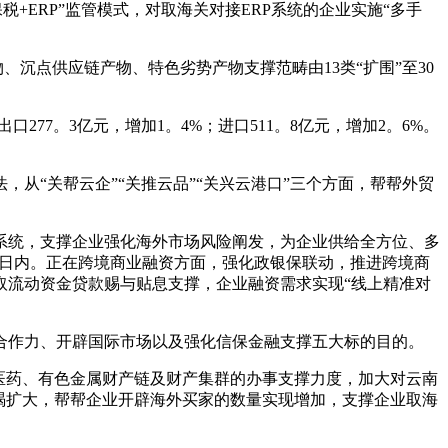
税+ERP”监管模式，对取海关对接ERP系统的企业实施“多手
、沉点供应链产物、特色劣势产物支撑范畴由13类“扩围”至30
77。3亿元，增加1。4%；进口511。8亿元，增加2。6%。
“关帮云企”“关推云品”“关兴云港口”三个方面，帮帮外贸
系统，支撑企业强化海外市场风险阐发，为企业供给全方位、多
5日内。正在跨境商业融资方面，强化政银保联动，推进跨境商
取流动资金贷款赐与贴息支撑，企业融资需求实现“线上精准对
作力、开辟国际市场以及强化信保金融支撑五大标的目的。
医药、有色金属财产链及财产集群的办事支撑力度，加大对云南
竭扩大，帮帮企业开辟海外买家的数量实现增加，支撑企业取海