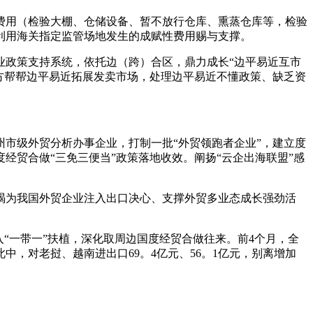
用（检验大棚、仓储设备、暂不放行仓库、熏蒸仓库等，检验
利用海关指定监管场地发生的成赋性费用赐与支撑。
政策支持系统，依托边（跨）合区，鼎力成长“边平易近互市
三方帮帮边平易近拓展发卖市场，处理边平易近不懂政策、缺乏资
市级外贸分析办事企业，打制一批“外贸领跑者企业”，建立度
贸合做“三免三便当”政策落地收效。阐扬“云企出海联盟”感
为我国外贸企业注入出口决心、支撑外贸多业态成长强劲活
一带一”扶植，深化取周边国度经贸合做往来。前4个月，全
此中，对老挝、越南进出口69。4亿元、56。1亿元，别离增加
。