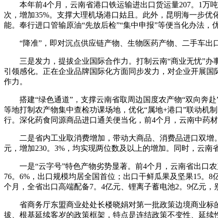
本年前4个月，云南省港口铁运输进出口货运量207。1万吨，
次，增加35%。支撑大理机场港口姑且。此外，昆明海一步
能。奉行进口管输原油“先放后检”“集中申报”等便当化办法
“降准”，即对沉点供应链产物、生物医药产物、二手车出口申
三是发力，提拔企业国际合作力。打制云南“商业无忧”办事
引领感化。正在企业品牌国际化方面同步发力，对企业开展国
作力。
搭建“绿色通道”，支撑云南省取周边国度农产物“双向奔赴
等地打制农产物集中查检功课场地，优化“属地+港口”联动机
行。深化药食同源商品进口通关便当化，前4个月，云南中药材进
二是省内工业取消费增加，带动大商品、消费品进口双增。前4个
元，增加230。3%，均实现两位数及以上的增加。同时，云南
一是“云字号”特色产物劣势显著。前4个月，云南省出口农产物
76。6%，出口规模均居全国首位；出口干鲜瓜果及坚果15。
个月，全省出口高端配备7。4亿元、锂离子蓄电池2。9亿元，别离
省商务厅东盟商业处处长楼晓娟对第一批政策边境商业标的
拔、根基延续客岁的政策框架，特点是连结政策不变性、延续