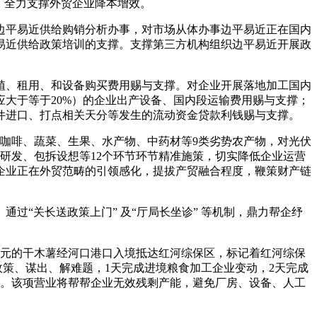
，全力支撑外贸企业降本增效。
平易近供给购销分析办事，对市场从体办事边平易近正在国内
易近供给政策培训的支撑。支撑第三方机构组织边平易近开展政
、租用、和设备购买费用赐与支撑。对企业开展落地加工国内
大于等于20%）的企业出产设备、国内段运输费用赐与支撑；
件进口、打点相关天分等发生的流动资金贷款利钱赐与支撑。
咖啡、蔬菜、生果、水产物、中药材等9类劣势农产物，对光伏
研发、包拆设想等12个环节环节精准施策，切实降低企业运营
型企业正在外贸范畴的引领感化，提拔产贸融合程度，鞭策财产链
“关长送政策上门” 及“厅局长坐诊” 等机制，鼎力帮企纾
万元的干木薯经河口港口入境抵达红河综保区，标记着红河综保
政策、谋出、解难题，1天完成进境粮食加工企业变动，2天完成
厂。该项营业将帮帮企业无效残剩产能，避免厂房、设备、人工