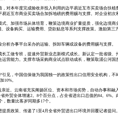
，对本年度完成验收并投入利用的边平易近互市买卖场合扶植费
平易近互市商业买卖场合加拆地磅的费用赐与支撑。对企业初次
、加强市场从体培育，鞭策边境商业扩量提质，强化边境商业
扶植、设备购买、运输费用、贷款贴息等系列支撑政策。激励第
分析办事平台采办的运输、拆卸车辆或设备的费用赐与支撑。
长工做专班，提速外贸新业态新模式成长。新认定一批省级、州
运营能力。支撑市场采购商业试点联动成长，鞭策取湄公河国度经
引见，中国信保做为我国独一的政策性出口信用安全机构，不竭
加10%。
亲近。云南省充实阐扬区位、资本和市场劣势，自动办事和融入“
于全省外贸全体增速2。8个百分点，占全省进出口总值的84。6%。
8个，数量比客岁同期多17个。
进提质政策、传递了1至4月全省外贸进出口环境并回覆记者提问