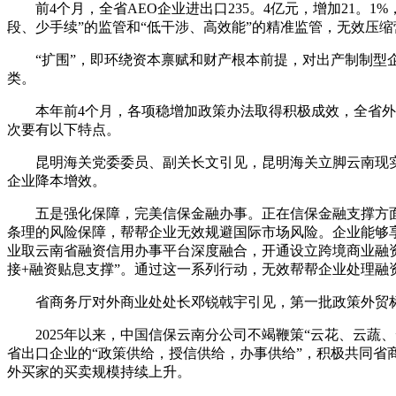
前4个月，全省AEO企业进出口235。4亿元，增加21。1%
段、少手续”的监管和“低干涉、高效能”的精准监管，无效压
“扩围”，即环绕资本禀赋和财产根本前提，对出产制制型企业支
类。
本年前4个月，各项稳增加政策办法取得积极成效，全省外贸进出口
次要有以下特点。
昆明海关党委委员、副关长文引见，昆明海关立脚云南现实，
企业降本增效。
五是强化保障，完美信保金融办事。正在信保金融支撑方面，
条理的风险保障，帮帮企业无效规避国际市场风险。企业能够享
业取云南省融资信用办事平台深度融合，开通设立跨境商业融
接+融资贴息支撑”。通过这一系列行动，无效帮帮企业处理融
省商务厅对外商业处处长邓锐戟宇引见，第一批政策外贸标
2025年以来，中国信保云南分公司不竭鞭策“云花、云蔬
省出口企业的“政策供给，授信供给，办事供给”，积极共同
外买家的买卖规模持续上升。