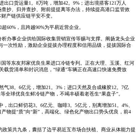
口货运量1。8万吨，增加42。9%；进出境搭客121万人
场查抄、归并查抄、附前提提离等办法，持续提高港口监管效
本财产链供应链平安不变。
60%，且跨越90%为平易近营企业。
分析办事企业供给国际收集营销宣传等赐与支撑。阐扬龙头企业
与一次性励，激励企业提拔办理程度和信用品级，提拔国际合
泰国等东友邦家优良生果进口冷链专列。正在大理、玉溪、红河
关载货清单和封识消息，“绿通”车辆正在高速口快速免费放
38。6亿元，增加21。3%；进口天然及合成橡胶12。7亿
龙果等全球优良生鲜冷链产物，不竭丰硕着老苍生“果盘子”。
，出口鲜切花3。6亿元、咖啡3。5亿元，别离增加51。4%、
产物提“质”向“新”，高端化、绿色化产物出口势头优良，前4
政策共九条，囊括了边平易近互市场合扶植、商业从体能力提