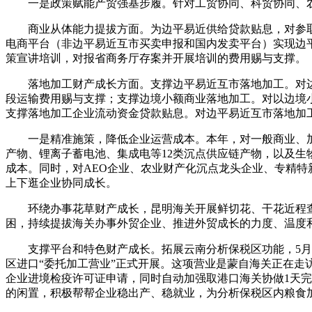
一是政策赋能产贸强基步履。针对工贸协同、科贸协同、农贸
商业从体能力提拔方面。为边平易近供给贷款贴息，对参取
电商平台（非边平易近互市买卖申报和国内发卖平台）实现边
策宣讲培训，对报省商务厅存案并开展培训的费用赐与支撑。
落地加工财产成长方面。支撑边平易近互市落地加工。对边
段运输费用赐与支撑；支撑边境小额商业落地加工。对以边境
支撑落地加工企业流动资金贷款贴息。对边平易近互市落地加
一是精准施策，降低企业运营成本。本年，对一般商业、加工
产物、锂离子蓄电池、集成电等12类沉点供应链产物，以及生
成本。同时，对AEO企业、农业财产化沉点龙头企业、专精特
上下逛企业协同成长。
环绕办事花草财产成长，昆明海关开展鲜切花、干花近程查检监
困，持续提拔海关办事外贸企业、推进外贸成长的力度、温度
支撑平台和特色财产成长。拓展云南分析保税区功能，5月7日
区进口“委托加工营业”正式开展。这项营业是蒙自海关正在走
企业进境检疫许可证申请，同时自动加强取港口海关协做1天
的闲置，积极帮帮企业稳出产、稳就业，为分析保税区内粮食