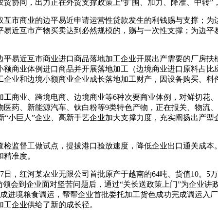
协同，出力正在外贸支撑政策上“扩围、加力、降准、中转”
互市商业的边平易近申请运营性贷款发生的利钱赐与支撑；为边
平易近互市产物买卖达到必然规模的，赐与一次性支撑；为边平
平易近互市商业进口商品落地加工企业开展出产需要的厂房扶植
小额商业体例进口商品并开展落地加工（边境商业进口原料占比应
工企业和边境小额商业企业成长落地加工财产，因设备购买、料
商业、跨境电商、边境商业等6种次要商业体例，对鲜切花、
物医药、新能源汽车、钛白粉等9类特色产物，正在报关、物流、
新“小巨人”企业、高新手艺企业加大支撑力度，充实阐扬出产
督工做试点，提拔港口验放速度，降低企业出口通关成本。通过
和精准度。
，红河某农业无限公司首批原产于越南的64吨、货值10。5
访领会到企业面对坚苦问题后，通过“关长送政策上门”为企业讲
完成进境粮食调运，帮帮企业首批委托加工货色成功完成调运入
加工企业供给了新的成长径。