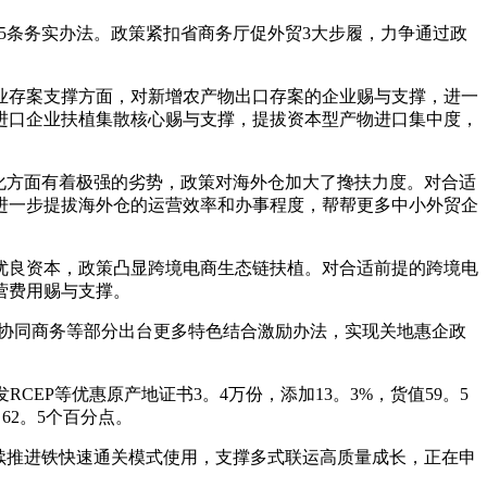
5条务实办法。政策紧扣省商务厅促外贸3大步履，力争通过政
存案支撑方面，对新增农产物出口存案的企业赐与支撑，进一
进口企业扶植集散核心赐与支撑，提拔资本型产物进口集中度，
化方面有着极强的劣势，政策对海外仓加大了搀扶力度。对合适
进一步提拔海外仓的运营效率和办事程度，帮帮更多中小外贸企
良资本，政策凸显跨境电商生态链扶植。对合适前提的跨境电
营费用赐与支撑。
实，协同商务等部分出台更多特色结合激励办法，实现关地惠企政
P等优惠原产地证书3。4万份，添加13。3%，货值59。5
62。5个百分点。
续推进铁快速通关模式使用，支撑多式联运高质量成长，正在申