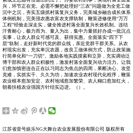
兴，环节正在党。必需不懈把处理好“三农”问题做为全党工做
沉中之沉，夯实五级抓村落复兴义务，完美城乡融合成长体系
体例机制，完美强农惠农富农支撑轨制，鞭策进修使用“万万
工程”经验走深走实，健全推进村落全面复兴长效机制。连结
汗青耐心，极力而为、量入为出，集中力量抓好办成一批沉点
实事，让农人群众可感可及、获得实惠。全面落实“四下下
层”轨制，走好新时代党的群众线，亲近党群干群关系。从农
村现实出发，充实卑沉农愿，改良工做体例方式，防止政策施
行简单化和“一刀切”。激励各地实践摸索和立异，充实调动泛
博干部和农人群众积极性，激发村落全面复兴动力活力。让我
们愈加慎密连合正在以习同志为焦点的四周，果断决心、攻坚
克难，实抓实干、久久为功，加速农业农村现代化程序，鞭策
农业根本愈加安定、农村地域愈加繁荣、农人糊口愈加红火，
朝着扶植农业强国方针结实迈进。（）。
江苏省壹号娱乐NG大舞台农业发展股份有限公司 版权所有