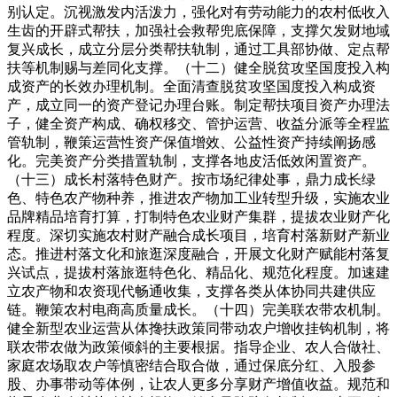
别认定。沉视激发内活泼力，强化对有劳动能力的农村低收入
生齿的开辟式帮扶，加强社会救帮兜底保障，支撑欠发财地域
复兴成长，成立分层分类帮扶轨制，通过工具部协做、定点帮
扶等机制赐与差同化支撑。（十二）健全脱贫攻坚国度投入构
成资产的长效办理机制。全面清查脱贫攻坚国度投入构成资
产，成立同一的资产登记办理台账。制定帮扶项目资产办理法
子，健全资产构成、确权移交、管护运营、收益分派等全程监
管轨制，鞭策运营性资产保值增效、公益性资产持续阐扬感
化。完美资产分类措置轨制，支撑各地皮活低效闲置资产。
（十三）成长村落特色财产。按市场纪律处事，鼎力成长绿
色、特色农产物种养，推进农产物加工业转型升级，实施农业
品牌精品培育打算，打制特色农业财产集群，提拔农业财产化
程度。深切实施农村财产融合成长项目，培育村落新财产新业
态。推进村落文化和旅逛深度融合，开展文化财产赋能村落复
兴试点，提拔村落旅逛特色化、精品化、规范化程度。加速建
立农产物和农资现代畅通收集，支撑各类从体协同共建供应
链。鞭策农村电商高质量成长。（十四）完美联农带农机制。
健全新型农业运营从体搀扶政策同带动农户增收挂钩机制，将
联农带农做为政策倾斜的主要根据。指导企业、农人合做社、
家庭农场取农户等慎密结合取合做，通过保底分红、入股参
股、办事带动等体例，让农人更多分享财产增值收益。规范和