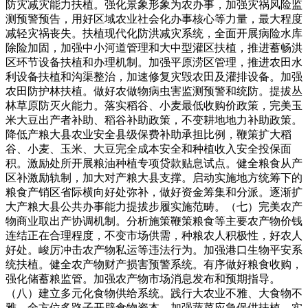
防灾减灾能力扶植。强化景象形象为农办事，加强灾祸风险监
测预警预告，用好区域农业社会化办事核心等力量，最大程度
减轻灾祸丧失。扶植现代化防洪减灾系统，全面开展病险水库
除险加固，加强中小河道管理和大中型灌区扶植，推进蓄畅洪
区环节设备扶植和办理机制。加强平原涝区管理，推进农田水
利设备扶植和沟渠整治，加速修复灾毁农田及灌排设备。加强
农田防护林扶植。做好农做物病虫害监测预警和统防。提拔丛
林草原防灭火能力。落实稻谷、小麦最低收购价政策，完美玉
米大豆出产者补助、稻谷补助政策，不变耕地地力补助政策。
降低产粮大县农业安全县级保费补助承担比例，鞭策扩大稻
谷、小麦、玉米、大豆完全成本安全和种植收入安全投保面
积。激励处所开展粮油种植专项贷款贴息试点。健全粮食从产
区补激励轨制，加大对产粮大县支撑。启动实施地方统筹下的
粮食产销区省际横向好处弥补，做好资金筹集和分派。逐渐扩
大产粮大县公共办事能力提拔步履实施范畴。（七）完美农产
物商业取出产协调机制。分析施策鞭策粮食等主要农产物价钱
连结正在合理程度，不变市场供需，种粮农人积极性，好农人
好处。峻厉冲击农产物私运等违法行为。加强港口生物平安系
统扶植。健全农产物财产损害预警系统。有序做好粮食收购，
强化储蓄粮监管。加强农产物市场消息发布和预期指导。
（八）建立多元化食物供给系统。践行大农业不雅、大食物不
雅，全方位多路子开辟食物资本。加强蔬菜应急保供扶植，实