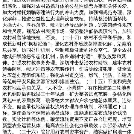
织感化，加强对农村适婚群体的公益性婚恋办事和关怀关爱。
加大对婚托婚骗等违法行为的冲击力度。加强祠规范办理。深
化殡葬，推进公益性生态埋葬设备扶植。持续整治情面攀比、
大操大办、厚葬薄养、散埋乱葬等凸起问题，完美束缚性规范
和性尺度。规范农村表演市场，深切整治低俗表演勾当。加强
农村科普阵地扶植，否决。（二十四）农村不变平和平静。和
成长新时代“枫桥经验”，强化农村矛盾胶葛排查化解，完美消
息共享、协同处理机制，营制积极健康的社会空气。健全农村
地域扫黑除恶常态化机制，防备遏制“村霸”、家族族繁殖延
伸。加强农村教事务办理。深切冲击整治农村赌钱，建牢农村
禁毒防地，峻厉冲击涉农范畴传销、诈骗等经济犯罪。健全农
村应急办理组织系统，强化农村道交通、燃气、消防、自建房
等范畴平安风险泉源管控和排查整治。（二十五）不变和完美
农村地盘承包关系。“大不变、小调整”，有序推进第二轮地盘
承包到期后再耽误三十年试点，扩大整省试点范畴，妥帖化解
延包中的矛盾胶葛，确保绝大大都农户承包地总体顺延、连结
不变。健全承包地运营权流转办理办事轨制，不得通过下目
标、定使命等体例鞭策地盘流转。激励通过发布流转价钱指
数、实物计租等体例，鞭策流转费用不变正在合理程度。培育
新型农业运营从体，提高农业社会化办事质效，加强带动农户
能力。（二十六）管好用好农村资本资产。结实做好房地一体