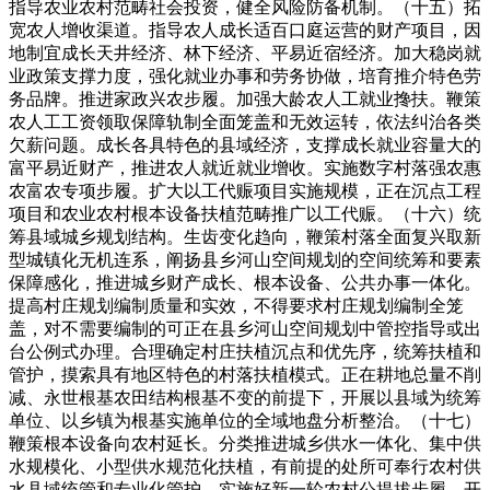
指导农业农村范畴社会投资，健全风险防备机制。（十五）拓
宽农人增收渠道。指导农人成长适百口庭运营的财产项目，因
地制宜成长天井经济、林下经济、平易近宿经济。加大稳岗就
业政策支撑力度，强化就业办事和劳务协做，培育推介特色劳
务品牌。推进家政兴农步履。加强大龄农人工就业搀扶。鞭策
农人工工资领取保障轨制全面笼盖和无效运转，依法纠治各类
欠薪问题。成长各具特色的县域经济，支撑成长就业容量大的
富平易近财产，推进农人就近就业增收。实施数字村落强农惠
农富农专项步履。扩大以工代赈项目实施规模，正在沉点工程
项目和农业农村根本设备扶植范畴推广以工代赈。（十六）统
筹县域城乡规划结构。生齿变化趋向，鞭策村落全面复兴取新
型城镇化无机连系，阐扬县乡河山空间规划的空间统筹和要素
保障感化，推进城乡财产成长、根本设备、公共办事一体化。
提高村庄规划编制质量和实效，不得要求村庄规划编制全笼
盖，对不需要编制的可正在县乡河山空间规划中管控指导或出
台公例式办理。合理确定村庄扶植沉点和优先序，统筹扶植和
管护，摸索具有地区特色的村落扶植模式。正在耕地总量不削
减、永世根基农田结构根基不变的前提下，开展以县域为统筹
单位、以乡镇为根基实施单位的全域地盘分析整治。（十七）
鞭策根本设备向农村延长。分类推进城乡供水一体化、集中供
水规模化、小型供水规范化扶植，有前提的处所可奉行农村供
水县域统管和专业化管护。实施好新一轮农村公提拔步履，开