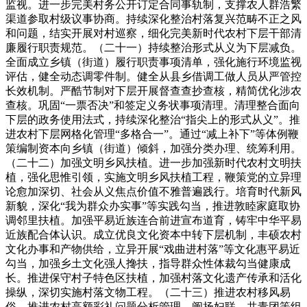
监视。进一步完美村务公开订定合同事轨制，支撑农人群浩繁
渠道参取村级议事协商。持续深化整治村落复兴范畴不正之风
和问题，结实开展对村巡察，细化完美新时代农村下层干部清
廉履行职责规范。（二十一）持续整治形式从义为下层减负。
全面成立乡镇（街道）履行职责事项清单，强化施行环境监视
评估，健全动态调零件制。健全从县乡借调工做人员从严管控
长效机制。严酷节制对下层开展督查查抄查核，精简优化涉农
查核。巩固“一票否决”和签定义务状事项清理。清理整合面向
下层的政务使用法式，持续深化整治“指尖上的形式从义”。推
进农村下层网格化管理“多格合一”。通过“减上补下”等体例鞭
策编制资本向乡镇（街道）倾斜，加强分类办理、统筹利用。
（二十二）加强文明乡风扶植。进一步加强新时代农村文明扶
植，强化思惟引领，实施文明乡风扶植工程，鞭策党的立异理
论愈加深切、社会从义焦点价值不雅普遍践行。培育时代新风
新貌，深化“我为群众办实事”等实践勾当，推进敦睦家庭取协
调邻里扶植。加强平易近族连合前进宣布道育，铸牢中华平易
近族配合体认识。成立优良文化资本中转下层机制，丰硕农村
文化办事和产物供给，立异开展“戏曲进村落”等文化惠平易近
勾当，加强乡土文化强人搀扶，指导群众性体裁勾当健康成
长。推进保守村子特色区扶植，加强村落文化遗产传承和活化
操纵，深切实施村落文物工程。（二十三）推进农村移风易
俗。推进农村高额彩礼问题分析管理，阐扬妇联、共青团等组