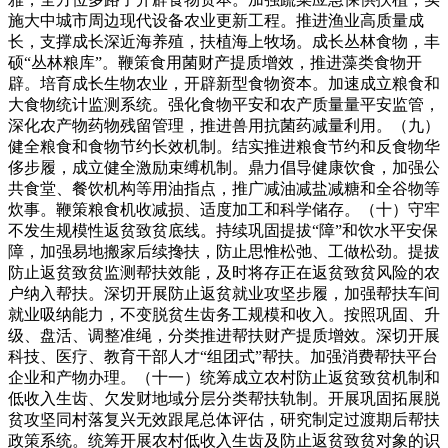
施大中城市周边现代设备农业更新工程。推进渔业高质量成
长，支撑成长深近海养殖，扶植海上牧场。成长丛林食物，丰
硕“丛林粮库”。鞭策食用菌财产提质增效，推进藻类食物开
辟。培育成长生物农业，开辟新型食物资本。加速成立粮食和
大食物统计监测系统。强化食物平安和农产质量量平安监管，
深化农产物药物残留管理，推进兽用抗菌药减量利用。（九）
健全粮食和食物节约长效机制。结实推进粮食节约和反食物华
侈步履，成立健全激励束缚机制。鼎力倡导健康饮食，加强公
共食堂、餐饮机构等用油指点，推广减油减盐减糖和全谷物等
炊事。鞭策粮食机收减损、适度加工和科学储存。（十）守牢
不发生规模性返贫致贫底线。持续巩固提拔“障”和饮水平安保
障，加强易地搬家后续搀扶，防止思惟松弛、工做松劲。提拔
防止返贫致贫监测帮扶效能，及时将存正在返贫致贫风险的农
户纳入帮扶。深切开展防止返贫就业攻坚步履，加强帮扶车间
就业吸纳能力，不变脱贫生齿务工规模和收入。按照巩固、升
级、盘活、调整准绳，分类推进帮扶财产提质增效。深切开展
科技、医疗、教育干部人才“组团式”帮扶。加强消费帮扶平台
企业和产物办理。（十一）统筹成立农村防止返贫致贫机制和
低收入生齿、欠发财地域分层分类帮扶轨制。开展巩固拓展脱
贫攻坚同村落复兴无效跟尾总体评估，研究制定过渡期后帮扶
政策系统。统筹开展农村低收入生齿及防止返贫致贫对象的识