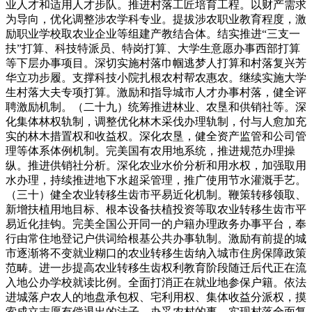
业人才和适用人才步队。推进村落工匠培育工程。以财产需求
为导向，优化调整涉农学科专业。提拔涉农职业教育程度，激
励职业学校取农业企业等组建产教结合体。结实推进“三支一
扶”打算、科技特派员、特岗打算、大学生意愿办事西部打算
等下层办事项目。深切实施村落巾帼逃梦人打算和村落复兴芳
华立功步履。支撑科技小院扎根农村帮农惠农。继续实施大学
生村落大夫专项打算。激励和指导城市人才办事村落，健全评
聘激励机制。（二十九）统筹推进林业、农垦和供销社等。深
化集体林权轨制，调整优化林木采伐办理轨制，付与人愈加充
实的林木措置权和收益权。深化农垦，健全资产监管和公司管
理等体系体例机制。完美国有农用地系统，推进规范办理操
纵。推进供销社分析。深化农业水价分析和用水权，加强取用
水办理，持续推进地下水超采管理，推广使用节水灌溉手艺。
（三十）健全农业转移生齿市平易近化机制。鞭策转移领取、
新增扶植用地目标、根本设备扶植投资等取农业转移生齿市平
易近化挂钩。完美全国公开同一的户籍办理政务办事平台，奉
行由常住地登记户供词给根基公共办事轨制。激励有前提的城
市逐渐将不变就业糊口的农业转移生齿纳入城市住房保障政策
范畴。进一步提高农业转移生齿权利教育阶段随迁后代正在流
入地公办学校就读比例。全面打消正在就业地参保户籍。依法
进城落户农人的地盘承包权、宅利用权、集体收益分派权，摸
索成立志愿有偿退出的法子。办妥农村的事，实现村落全面复