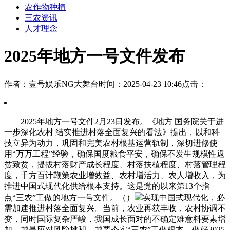
农作物种植
三农资讯
人才理念
2025年地方一号文件发布
作者：壹号娱乐NG大舞台
时间：2025-04-23 10:46
点击：
2025年地方一号文件2月23日发布。《地方 国务院关于进
一步深化农村 结实推进村落全面复兴的看法》提出，以和科
技立异为动力，巩固和完美农村根基运营轨制，深切进修使
用“万万工程”经验，确保国度粮食平安，确保不发生规模性返
贫致贫，提拔村落财产成长程度、村落扶植程度、村落管理程
度，千方百计鞭策农业增效益、农村增活力、农人增收入，为
推进中国式现代化供给根本支持。这是党的以来第13个指
点“三农”工做的地方一号文件。（）
实现中国式现代化，必
需加速推进村落全面复兴。当前，农业再获丰收，农村协调不
变，同时国际复杂严峻，我国成长面对的不确定难意料要素增
加。越是应对风险挑和，越要夯实“三农”工做根本。做好2025