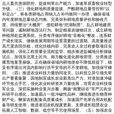
点人畜共患病防控。提拔饲草出产能力，加速草原畜牧业转型
升级。（三）强化耕地和质量提拔。严酷耕地总量管控和“以
补定占”，将各类耕地占用纳入占补均衡同一办理，确保省域
内年度耕地总量动态均衡。完美弥补耕地质量评价和验收尺
度。持续整治“大棚房”、侵犯耕地“挖湖制景”、乱占耕地建房
等问题，遏制耕地违法行为。制定根基农做物目次，成立耕地
种植用处监测系统。分类有序做好耕地“非粮化”整改，连系财
产成长现实、做物发展周期等设置需要的过渡期。高质量推进
高尺度农田扶植，优化扶植内容，完美农人全过程参取项目实
施机制，强化工程质量全流程监管。稳步推进盐碱地分析操纵
试点，加强东北黑土区沟、南方酸化退化耕地管理。分类推进
撂荒地复垦操纵。正在确保省域内耕地使命不降低前提下，稳
妥有序退出河流内影响行洪平安等的不不变耕地。加强保守梯
田。（四）推进农业科技力量协同攻关。以科技立异引领先辈
出产要素集聚，因地制宜成长农业新质出产力。对准加速冲破
环节焦点手艺，强化农业科研资本力量统筹，培育农业科技领
军企业。深切实施种业复兴步履，阐扬“南繁硅谷”等严沉农业
科研平台感化，加速霸占一批冲破性品种。继续推进生物育种
财产化。鞭策农机配备高质量成长，加速国产先辈合用农机配
备等研发使用，推进老旧农机报废更新。支撑成长聪慧农业，
拓展人工智能、数据、低空等手艺使用场景。（五）加强农业