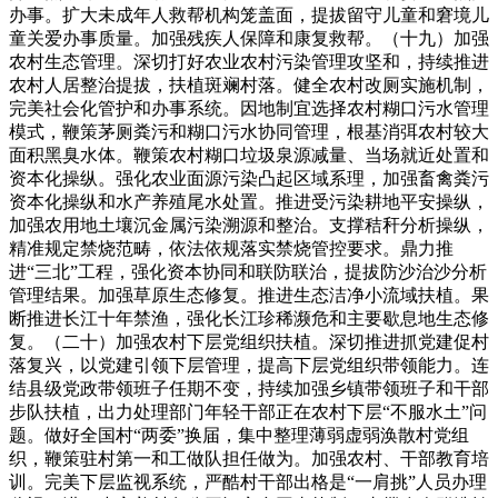
办事。扩大未成年人救帮机构笼盖面，提拔留守儿童和窘境儿
童关爱办事质量。加强残疾人保障和康复救帮。（十九）加强
农村生态管理。深切打好农业农村污染管理攻坚和，持续推进
农村人居整治提拔，扶植斑斓村落。健全农村改厕实施机制，
完美社会化管护和办事系统。因地制宜选择农村糊口污水管理
模式，鞭策茅厕粪污和糊口污水协同管理，根基消弭农村较大
面积黑臭水体。鞭策农村糊口垃圾泉源减量、当场就近处置和
资本化操纵。强化农业面源污染凸起区域系理，加强畜禽粪污
资本化操纵和水产养殖尾水处置。推进受污染耕地平安操纵，
加强农用地土壤沉金属污染溯源和整治。支撑秸秆分析操纵，
精准规定禁烧范畴，依法依规落实禁烧管控要求。鼎力推
进“三北”工程，强化资本协同和联防联治，提拔防沙治沙分析
管理结果。加强草原生态修复。推进生态洁净小流域扶植。果
断推进长江十年禁渔，强化长江珍稀濒危和主要歇息地生态修
复。（二十）加强农村下层党组织扶植。深切推进抓党建促村
落复兴，以党建引领下层管理，提高下层党组织带领能力。连
结县级党政带领班子任期不变，持续加强乡镇带领班子和干部
步队扶植，出力处理部门年轻干部正在农村下层“不服水土”问
题。做好全国村“两委”换届，集中整理薄弱虚弱涣散村党组
织，鞭策驻村第一和工做队担任做为。加强农村、干部教育培
训。完美下层监视系统，严酷村干部出格是“一肩挑”人员办理