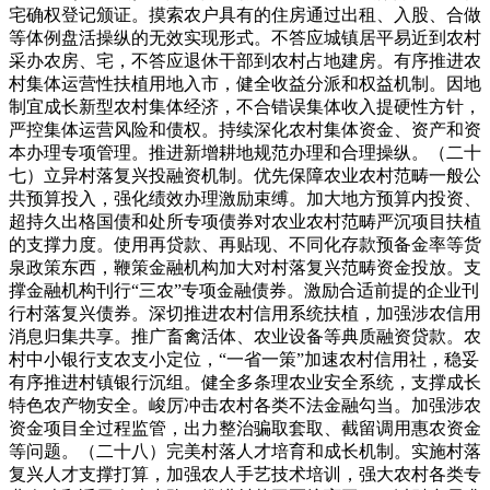
宅确权登记颁证。摸索农户具有的住房通过出租、入股、合做
等体例盘活操纵的无效实现形式。不答应城镇居平易近到农村
采办农房、宅，不答应退休干部到农村占地建房。有序推进农
村集体运营性扶植用地入市，健全收益分派和权益机制。因地
制宜成长新型农村集体经济，不合错误集体收入提硬性方针，
严控集体运营风险和债权。持续深化农村集体资金、资产和资
本办理专项管理。推进新增耕地规范办理和合理操纵。（二十
七）立异村落复兴投融资机制。优先保障农业农村范畴一般公
共预算投入，强化绩效办理激励束缚。加大地方预算内投资、
超持久出格国债和处所专项债券对农业农村范畴严沉项目扶植
的支撑力度。使用再贷款、再贴现、不同化存款预备金率等货
泉政策东西，鞭策金融机构加大对村落复兴范畴资金投放。支
撑金融机构刊行“三农”专项金融债券。激励合适前提的企业刊
行村落复兴债券。深切推进农村信用系统扶植，加强涉农信用
消息归集共享。推广畜禽活体、农业设备等典质融资贷款。农
村中小银行支农支小定位，“一省一策”加速农村信用社，稳妥
有序推进村镇银行沉组。健全多条理农业安全系统，支撑成长
特色农产物安全。峻厉冲击农村各类不法金融勾当。加强涉农
资金项目全过程监管，出力整治骗取套取、截留调用惠农资金
等问题。（二十八）完美村落人才培育和成长机制。实施村落
复兴人才支撑打算，加强农人手艺技术培训，强大农村各类专