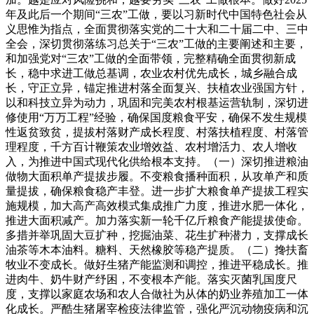
年及此后一个期间“三农”工做，要以习新时代中国特色社会从
义思惟为指点，全面贯彻落实党的二十大和二十届二中、三中
全会，深切贯彻落练习总关于“三农”工做的主要阐述和主要，
和加强党对“三农”工做的全面带领，完整精确全面贯彻新成
长，稳中求进工做总基调，农业农村优先成长，城乡融合成
长，守正立异，锚定推进村落全面复兴、扶植农业强国方针，
以和科技立异为动力，巩固和完美农村根基运营轨制，深切进
修使用“万万工程”经验，确保国度粮食平安，确保不发生规模
性返贫致贫，提拔村落财产成长程度、村落扶植程度、村落管
理程度，千方百计鞭策农业增效益、农村增活力、农人增收
入，为推进中国式现代化供给根本支持。（一）深切推进粮油
做物大面积单产提拔步履。不变粮食播种面积，从攻单产和质
量提拔，确保粮食稳产丰登。进一步扩大粮食单产提拔工程实
施规模，加大高产高效模式集成推广力度，推进水肥一体化，
推进大面积减产。加力落实新一轮千亿斤粮食产能提拔使命。
多措并举巩固大豆扩种，挖掘油菜、花生扩种潜力，支撑成长
油茶等木本油料。糖料、天然橡胶等稳产提质。（二）搀扶畜
牧业不变成长。做好生猪产能监测和调控，推进平稳成长。推
进肉牛、奶牛财产纾困，不变根本产能。落实灭菌乳国度尺
度，支撑以家庭农场和农人合做社为从体的奶业养殖加工一体
化成长。严酷生猪屠宰检疫法律监管，强化严沉动物疫病和沉