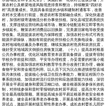
展农村公及桥梁地道风险现患排查和整治，持续鞭策“四好农
村”高质量成长。巩固具备前提的乡镇和建制村通客车，改善
农村水交通出行前提，推进农村客货邮融合成长。深化快递进
村，加强村级寄递物流分析办事坐扶植。深化县域贸易系统扶
植，支撑连锁运营结构县域市场，鞭策冷链配送和立即零售向
乡镇延长。鞭策农村消费品以旧换新，完美废旧家电等收受接
管收集。巩固提拔农村电力保障程度，加强农村分布式可再生
能源开辟操纵，激励有前提的处所扶植公共充换电设备。提拔
农村地域电信遍及办事程度。继续实施农村危房和农房抗震，
做好受灾地域因灾倒损住房恢复沉建。（十八）提高农村根基
公共办事程度。优化区域教育资本设置装备摆设，提拔寄宿制
学校办学前提和消防、平安等办理程度，办妥需要的村落小规
模学校。全面加强农村权利教育学生养分改善打算办理，确保
食物平安和资金规范利用。以人员下沉为沉点推进慎密型县域
医共体扶植，提拔核心乡镇卫生院办事能力，鞭策近程医疗办
事系统扶植。加强农村流行症防控和应急措置能力扶植，深切
开展全平易近健身和爱国卫糊口动。健全根基医保参保长效机
制，对持续参保和昔时零报销的农村居平易近，提高次年大病
安全最高领取限额。逐渐提高城乡居平易近根基养老安全根本
养老金。健全县村落养老办事收集，开展县域养老办事系统立
异试点，激励开展村级互帮性养老办事。成长农村婴长儿照护