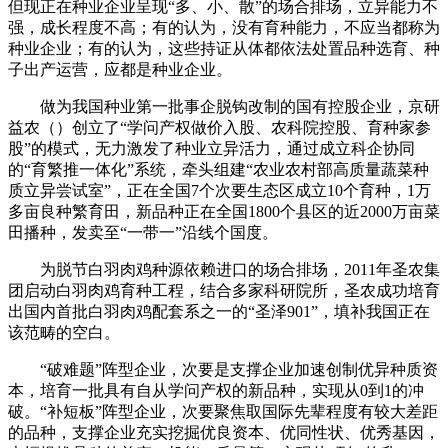
但现正在种业企业呈现“多、小、散”的场合排场，立异能力不
强，成长程度不高；有的认为，没有育种能力，不应当都称为
种业企业；有的认为，这些持证从体都依法处置品种选育、种
子出产运营，应都是种业企业。
做为我国种业第一批事企脱钩改制的国有控股企业，京研
益农（）创立了“学问产权做价入股、农科院控股、育种家参
股”的模式，无力激发了种业立异活力，通过成立科企协同
的“育繁推一体化”系统，牵头组建“农业农村部高质量蔬菜种
质立异尝试室”，正在全国7个次要生态区成立10个育种，1万
多亩良种繁育田，新品种正在全国1800个县区的近2000万亩菜
田播种，发卖至“一带一”沿线个国度。
为脱节白羽肉鸡种源依赖进口的场合排场，2011年圣农集
团启动白羽肉鸡育种工程，结合多家科研院所，圣农成功培育
出国内首批白羽肉鸡配套系之一的“圣泽901”，填补我国正在
该范畴的空白。
“破难题”阵型企业，次要是支撑企业加速创制优异种质资
本，培育一批具有自从学问产权的新品种，实现从0到1的冲
破。“补短板”阵型企业，次要聚焦取国际先辈程度有较大差距
的品种，支撑企业充实挖掘优良资本、优同性状、优秀基因，