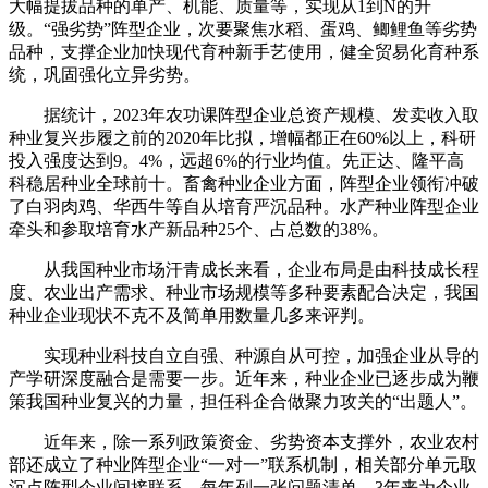
大幅提拔品种的单产、机能、质量等，实现从1到N的升
级。“强劣势”阵型企业，次要聚焦水稻、蛋鸡、鲫鲤鱼等劣势
品种，支撑企业加快现代育种新手艺使用，健全贸易化育种系
统，巩固强化立异劣势。
据统计，2023年农功课阵型企业总资产规模、发卖收入取
种业复兴步履之前的2020年比拟，增幅都正在60%以上，科研
投入强度达到9。4%，远超6%的行业均值。先正达、隆平高
科稳居种业全球前十。畜禽种业企业方面，阵型企业领衔冲破
了白羽肉鸡、华西牛等自从培育严沉品种。水产种业阵型企业
牵头和参取培育水产新品种25个、占总数的38%。
从我国种业市场汗青成长来看，企业布局是由科技成长程
度、农业出产需求、种业市场规模等多种要素配合决定，我国
种业企业现状不克不及简单用数量几多来评判。
实现种业科技自立自强、种源自从可控，加强企业从导的
产学研深度融合是需要一步。近年来，种业企业已逐步成为鞭
策我国种业复兴的力量，担任科企合做聚力攻关的“出题人”。
近年来，除一系列政策资金、劣势资本支撑外，农业农村
部还成立了种业阵型企业“一对一”联系机制，相关部分单元取
沉点阵型企业间接联系，每年列一张问题清单，3年来为企业