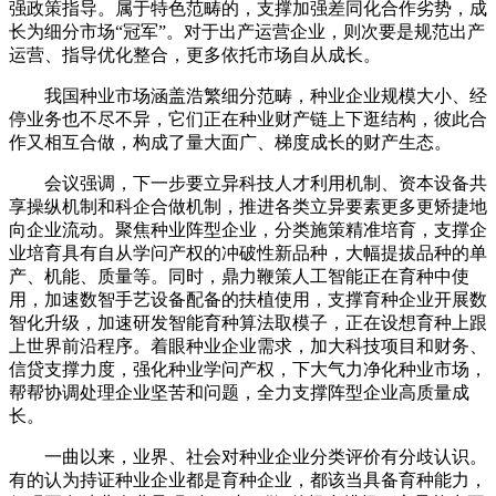
强政策指导。属于特色范畴的，支撑加强差同化合作劣势，成
长为细分市场“冠军”。对于出产运营企业，则次要是规范出产
运营、指导优化整合，更多依托市场自从成长。
我国种业市场涵盖浩繁细分范畴，种业企业规模大小、经
停业务也不尽不异，它们正在种业财产链上下逛结构，彼此合
作又相互合做，构成了量大面广、梯度成长的财产生态。
会议强调，下一步要立异科技人才利用机制、资本设备共
享操纵机制和科企合做机制，推进各类立异要素更多更矫捷地
向企业流动。聚焦种业阵型企业，分类施策精准培育，支撑企
业培育具有自从学问产权的冲破性新品种，大幅提拔品种的单
产、机能、质量等。同时，鼎力鞭策人工智能正在育种中使
用，加速数智手艺设备配备的扶植使用，支撑育种企业开展数
智化升级，加速研发智能育种算法取模子，正在设想育种上跟
上世界前沿程序。着眼种业企业需求，加大科技项目和财务、
信贷支撑力度，强化种业学问产权，下大气力净化种业市场，
帮帮协调处理企业坚苦和问题，全力支撑阵型企业高质量成
长。
一曲以来，业界、社会对种业企业分类评价有分歧认识。
有的认为持证种业企业都是育种企业，都该当具备育种能力，