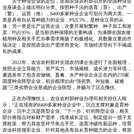
关于种业企业的定位，近期农业农村部召开的全国种业企
业座谈会上做出明白分类。按照种子法的选育（育）、出产
（繁）、运营（推），8400多家种业企业可划分为两大类。一
类是具有自从育种能力的企业，约占5%，是种业立异的从
体；另一类是出产运营企业，次要开展制繁种、种子加工和发
卖，约占95%，是当前供种保障的主要构成，为满脚全国农做
植用种及相关手艺办事需求阐扬了积极感化。其数量次要由市
场决定，是按照农业出产需求而变化、市场经济导向下不竭成
长的成果。
2022年，农业农村部对全国农功课企业进行了全面梳理，
按照企业立异能力、资产实力、市场规模、成长潜力等环境，
遴选发布了包含农做物、畜禽、水产种业企业正在内的270家
国度种业阵型企业，初步梳理出由“强劣势、补短板、破难
题”三类劣势企业形成的企业阵型，并赐与了沉点搀扶。
正在办理搀扶上，农业农村部种业办理司相关担任人暗
示，“正在现有的8400多家种业企业中，沉点支撑对象是育种
企业，沉中之沉是阵型企业。”下一步，针对阵型企业，相关
部分将指点对标财产需求，找准成长定位，制定提出一揽子支
撑政策，帮力其攻坚环节焦点手艺、选育冲破性新品种，培育
农业科技领军企业，针对其他具有自从育种能力的企业，将加