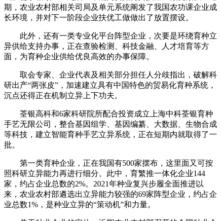
期，农业农村部相关司局及单元系统阐发了我国农功课企业成
长环境，并对下一阶段企业扶优工做做出了放置摆设。
此外，还有一类专业化平台阵型企业，次要是环绕育种立
异供给支持办事，正在查验检测、科技金融、人才培育等方
面，为育种企业供给优良高效的办事保障。
取会专家、企业代表及相关部分担任人分歧指出，破解科
研出产“两张皮”，加速建立具有中国特色的贸易化育种系统，
沉点还得正在机制立异上下功夫。
荃银高科和6家科研院所配合投资成立上海中科荃银育种
手艺无限公司，整合基因组学、基因编纂、大数据、生物合成
等科技，建立智能育种手艺立异系统，正在短期内就取得了一
批。
第一类育种企业，正在我国有500家摆布，这里面又可按
照科研立异能力再进行细分。此中，育繁推一体化企业144
家，约占企业总数的2%。2021年种业复兴步履全面推进以
来，农业农村部遴选出立异能力较强的69家阵型企业，约占企
业总数1%，是种业立异的“策动机”和力量。