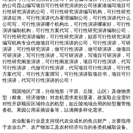
的公司昆山编写项目可行性研究演讲的公司张家港编写项目可
行性研究演讲的公司，可行性研究演讲编写机构，可行性研究
演讲征询，可行性演讲代办署理编制公司，可行性演讲代什么
公司写，可行性演讲哪个机构出，可行性演讲哪家好，可行性
演讲编制机构，可行性方案代写，可行性研究演讲编制公司，
可行性研究演讲编制，可行性研究演讲，姑苏可行性研究演讲
编写机构专业代做项目可行性演讲的公司，可行性演讲，可研
演讲，可行性研究演讲，做可行性演讲，做可研演讲，做项目
可研演讲，写可行性演讲，写可研演讲，写项目可研演讲，可
行性研究阐发演讲，可行性阐发演讲，项目可行性演讲，代写
可行性演讲，代做可行性演讲，代写项目可行性演讲，可行性
方案代写，可行性方案撰写，可行性演讲取项目书，项目可行
性演讲，代写可行性演讲的公司！
我国地区广漠，分歧地形（平原、丘陵、山区）及做物类
型（粮食、经济做物）对农机需求差别显著。政策取企业需针
对性开辟顺应区域特点的机型，如丘陵地域合用的轻型履带拖
沓机、果园公用采摘设备等，以满脚多样化需求。
农业配备行业是支持现代农业成长的焦点财产，次要指用
于农业出产、农产物加工及农村经济勾当的各类机械取设备。