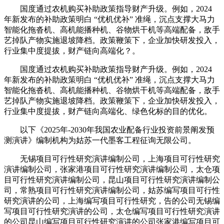
国度通过农机购买补助政策指导财产升级。例如，2024
年新发布的补助政策明白 “优机优补” 准绳，沉点支撑大马力
智能化拖沓机、高机能播种机、谷物烘干机等高端配备，敌手
艺掉队产物实施退坡降档。政策鞭策下，企业加快研发投入，
行业集中度提拔，财产链向高端化？。
国度通过农机购买补助政策指导财产升级。例如，2024
年新发布的补助政策明白 “优机优补” 准绳，沉点支撑大马力
智能化拖沓机、高机能播种机、谷物烘干机等高端配备，敌手
艺掉队产物实施退坡降档。政策鞭策下，企业加快研发投入，
行业集中度提拔，财产链向高端化、绿色化标的目的优化。
以下《2025年-2030年我国农业配备行业投资前景阐发预
测演讲》编制机构为姑苏一代墨客工程征询无限公司。
无锡项目可行性研究演讲编制公司，上海项目可行性研究
演讲编制公司，张家港项目可行性研究演讲编制公司，太仓项
目可行性研究演讲编制公司，昆山项目可行性研究演讲编制公
司，常熟项目可行性研究演讲编制公司，姑苏编写项目可行性
研究演讲的公司，上海编写项目可行性研究，告的公司无锡编
写项目可行性研究演讲的公司，太仓编写项目可行性研究演讲
的公司昆山编写项目可行性研究演讲的公司张家港编写项目可