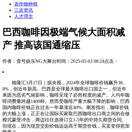
农作物种植
三农资讯
人才理念
巴西咖啡因极端气候大面积减
产 推高该国通缩压
作者：壹号娱乐NG大舞台
时间：2025-05-03 08:24
点击：
格隆汇3月27日｜据央视，2024年全球咖啡价钱飙升38。
8%，创近年新高。巴西是全球最大咖啡出口国之一，但近年
来因为恶劣气候影响，咖啡呈现了必然程度的减产。人均年咖
啡消费量跨越1400杯。然而受咖啡产量大幅下降的影响，巴西
国内咖啡价钱正在过去一年暴涨近40%。阐发指出，咖啡价钱
的大幅上涨，正正在让国际买家取巴西咖啡出口商之间的合做
模式蒙受冲击，两边往往选择订立1-5年的中持久期货合同。
但现在，因为现货交割价钱远远高于期货价钱，买卖变得愈加