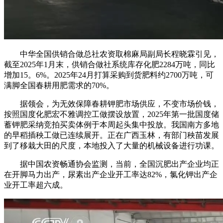
中华全国供销合做总社农资取棉麻局副局长程晓霖引见，
截至2025年1月末，供销合做社系统库存化肥2284万吨，同比
增加15。6%。2025年24月打算采购到货肥料约2700万吨，可
满脚全国春耕用肥需求的70%。
据领会，为无效保障春耕钾肥市场供应，不变市场价钱，
按照国度化肥宏不雅调控工做摆设放置，2025年第一批国度储
蓄钾肥采纳竞拍买卖体例于本周起头集中投放。我国南方多地
的早稻插秧工做已连续展开。正在广西玉林，有部门秧苗发展
到了移栽大田的尺度，本地投入了大量的机械设备进行功课。
据中国农资畅通协会监测，当前，全国沉肥出产企业均正
在开脚马力出产，尿素出产企业开工率达82%，氯化钾出产企
业开工率超六成。