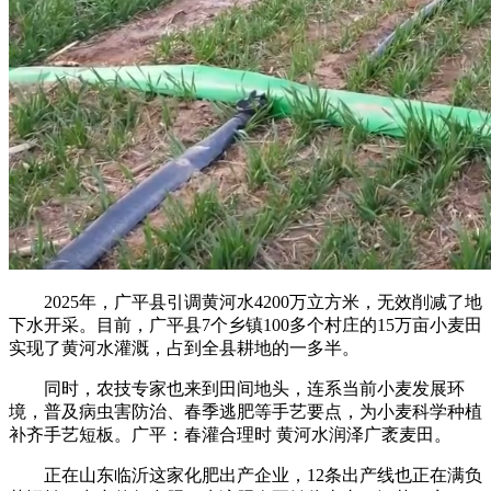
2025年，广平县引调黄河水4200万立方米，无效削减了地
下水开采。目前，广平县7个乡镇100多个村庄的15万亩小麦田
实现了黄河水灌溉，占到全县耕地的一多半。
同时，农技专家也来到田间地头，连系当前小麦发展环
境，普及病虫害防治、春季逃肥等手艺要点，为小麦科学种植
补齐手艺短板。广平：春灌合理时 黄河水润泽广袤麦田。
正在山东临沂这家化肥出产企业，12条出产线也正在满负