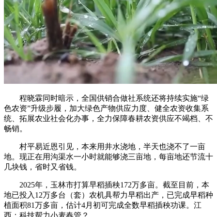
程晓霖同时暗示，全国供销合做社系统还将持续实施“绿
色农资”升级步履，加大绿色产物供应力度、健全农资收集系
统、拓展农业社会化办事，全力保障春耕农资供应不竭档、不
畅销。
村平易近恩引见，本来用井水浇地，半天也浇不了一亩
地。现正在用沟渠水一小时就能够浇三亩地，每亩地还节流十
几块钱，省时又省钱。
2025年，玉林市打算早稻插秧172万多亩。截至目前，本
地已投入12万多台（套）农机具帮力早稻出产，已完成早稻种
植面积81万多亩，估计4月初可完成全数早稻插秧功课。江
西：科技帮力小麦春管？。