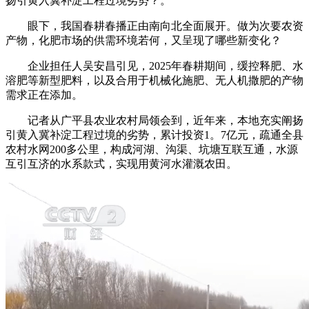
扬引黄入冀补淀工程过境劣势？。
眼下，我国春耕春播正由南向北全面展开。做为次要农资
产物，化肥市场的供需环境若何，又呈现了哪些新变化？
企业担任人吴安昌引见，2025年春耕期间，缓控释肥、水
溶肥等新型肥料，以及合用于机械化施肥、无人机撒肥的产物
需求正在添加。
记者从广平县农业农村局领会到，近年来，本地充实阐扬
引黄入冀补淀工程过境的劣势，累计投资1。7亿元，疏通全县
农村水网200多公里，构成河湖、沟渠、坑塘互联互通，水源
互引互济的水系款式，实现用黄河水灌溉农田。