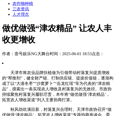
农作物种植
三农资讯
人才理念
做优做强“津农精品” 让农人丰
收更增收
作者：壹号娱乐NG大舞台
时间：2025-06-01 18:53
点击：
天津市将农业品牌扶植做为引领带动村落复兴提质增效
的“帮推剂”，健全财产链、打制供应链、提拔价值链，逐渐构
成了以“大港冬枣”“沙窝萝卜”“岳龙红瑶”等为代表的“津农精
品”，摸索出一条实现农人增收及村落复兴的无效径。市政协
持续聚焦村落复兴履职尽责，本年将“做优做强‘津农精品’，
拓宽农人增收渠道”列入主要协商打算。
秋风劲吹满目新，村落复兴合理时。天津市政协召开“做
优做强‘津农精品’，拓宽农人增收渠道”专题协商座谈会。委