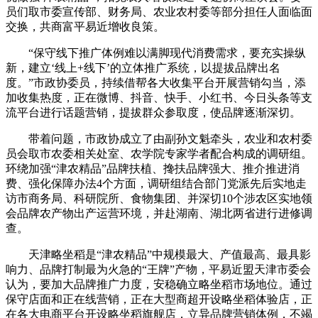
员们取市委宣传部、财务局、农业农村委等部分担任人面临面
交换，共商富平易近增收良策。
“保守线下推广体例难以满脚现代消费需求，要充实操纵
新，建立‘线上+线下’的立体推广系统，以提拔品牌出名
度。”市政协委员，持续借帮各大收集平台开展营销勾当，添
加收集热度，正在微博、抖音、快手、小红书、今日头条等支
流平台进行话题营销，提拔群众参取度，使品牌逐渐深切。
带着问题，市政协成立了由副孙文魁牵头，农业和农村委
员会取市农委相关处室、农学院专家学者配合构成的调研组。
环绕加强“津农精品”品牌扶植、搀扶品牌强大、推介推进消
费、强化保障办法4个方面，调研组结合部门党派先后实地走
访市商务局、科研院所、食物集团、并深切10个涉农区实地领
会品牌农产物出产运营环境，并赴湖南、湖北两省进行进修调
查。
天津略坐稻是“津农精品”中规模最大、产值最高、最具影
响力、品牌打制最为火急的“王牌”产物，平易近盟天津市委会
认为，要加大品牌推广力度，安稳确立略坐稻市场地位。通过
保守店面和正在线营销，正在大型商超开设略坐稻体验店，正
在各大电商平台开设略坐稻旗舰店，立异品牌营销体例，不竭