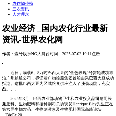
农作物种植
三农资讯
人才理念
农业经济 _国内农化行业最新
资讯-世界农化网
作者：壹号娱乐NG大舞台
时间：2025-07-02 19:11
点击：
近日，满载6。8万吨巴西大豆的″金色玫瑰″号货轮成功靠
泊广州粮通公司，标记着广物控股集团首船曲采巴西大豆成功
抵港。这批巴西大豆为区域粮食供应注入了强劲动能，充实
凸。。。
2025年3月，巴西农业部动物卫生和农业投入品司副司长
兼肥料、生物肥料和接种剂司总协调员Henrique Bley先生正在
第六届生物农药、生物刺激素及生物肥料国际高峰论坛
（BioEx 20。。。