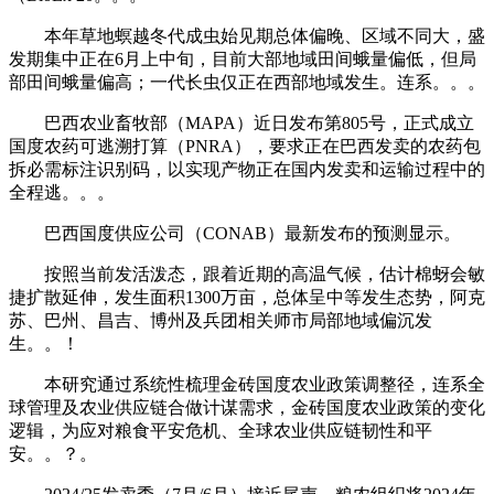
本年草地螟越冬代成虫始见期总体偏晚、区域不同大，盛
发期集中正在6月上中旬，目前大部地域田间蛾量偏低，但局
部田间蛾量偏高；一代长虫仅正在西部地域发生。连系。。。
巴西农业畜牧部（MAPA）近日发布第805号，正式成立
国度农药可逃溯打算（PNRA），要求正在巴西发卖的农药包
拆必需标注识别码，以实现产物正在国内发卖和运输过程中的
全程逃。。。
巴西国度供应公司（CONAB）最新发布的预测显示。
按照当前发活泼态，跟着近期的高温气候，估计棉蚜会敏
捷扩散延伸，发生面积1300万亩，总体呈中等发生态势，阿克
苏、巴州、昌吉、博州及兵团相关师市局部地域偏沉发
生。。！
本研究通过系统性梳理金砖国度农业政策调整径，连系全
球管理及农业供应链合做计谋需求，金砖国度农业政策的变化
逻辑，为应对粮食平安危机、全球农业供应链韧性和平
安。。？。