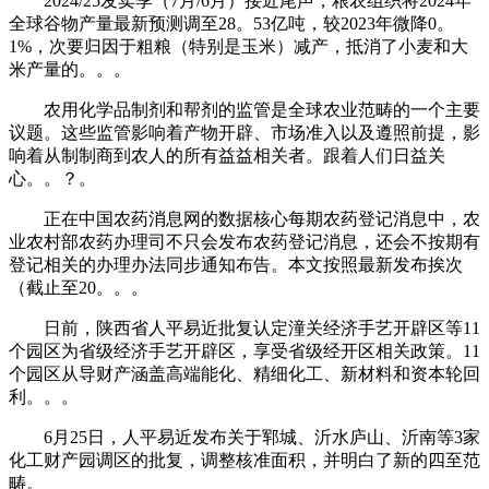
2024/25发卖季（7月/6月）接近尾声，粮农组织将2024年
全球谷物产量最新预测调至28。53亿吨，较2023年微降0。
1%，次要归因于粗粮（特别是玉米）减产，抵消了小麦和大
米产量的。。。
农用化学品制剂和帮剂的监管是全球农业范畴的一个主要
议题。这些监管影响着产物开辟、市场准入以及遵照前提，影
响着从制制商到农人的所有益益相关者。跟着人们日益关
心。。？。
正在中国农药消息网的数据核心每期农药登记消息中，农
业农村部农药办理司不只会发布农药登记消息，还会不按期有
登记相关的办理办法同步通知布告。本文按照最新发布挨次
（截止至20。。。
日前，陕西省人平易近批复认定潼关经济手艺开辟区等11
个园区为省级经济手艺开辟区，享受省级经开区相关政策。11
个园区从导财产涵盖高端能化、精细化工、新材料和资本轮回
利。。。
6月25日，人平易近发布关于郓城、沂水庐山、沂南等3家
化工财产园调区的批复，调整核准面积，并明白了新的四至范
畴。