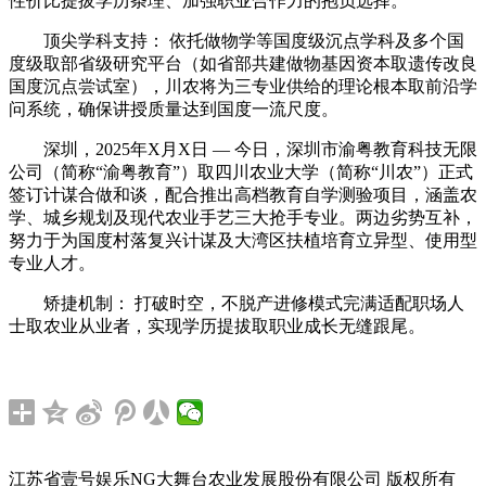
性价比提拔学历条理、加强职业合作力的抱负选择。
顶尖学科支持： 依托做物学等国度级沉点学科及多个国
度级取部省级研究平台（如省部共建做物基因资本取遗传改良
国度沉点尝试室），川农将为三专业供给的理论根本取前沿学
问系统，确保讲授质量达到国度一流尺度。
深圳，2025年X月X日 — 今日，深圳市渝粤教育科技无限
公司（简称“渝粤教育”）取四川农业大学（简称“川农”）正式
签订计谋合做和谈，配合推出高档教育自学测验项目，涵盖农
学、城乡规划及现代农业手艺三大抢手专业。两边劣势互补，
努力于为国度村落复兴计谋及大湾区扶植培育立异型、使用型
专业人才。
矫捷机制： 打破时空，不脱产进修模式完满适配职场人
士取农业从业者，实现学历提拔取职业成长无缝跟尾。
江苏省壹号娱乐NG大舞台农业发展股份有限公司 版权所有