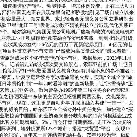
，加速推进财产转型、动能转换、增加体例改变。正在三大动力
传部部长富宏杰正在展现馆里向记者骄傲地引见工场自成立以来
全球单机容量最大，领先世界。东北轻合金无限义务公司立异研制出
验卫星“龙江三号”发射成功数不清的科技立异取现代化实践正
场5个。哈尔滨电气集团无限公司电机厂簇新高峻的汽轮发电机冲
这座老工业正积极鞭策“数实融合”的活泼实践，制制业转型升级
哈尔滨成功签约126亿元的百万千瓦新能源项目、50亿元的电
项目科技立异“环节变量”已然成为高质量成长的“最大增量”，
雪旅逛成为这个冬季最“热”的环节词。数据显示，2023年11月
好景不常。记者沿走访哈尔滨次要文旅景点，索菲亚前的广场上照旧
列馆等新型打卡地取爱国从义教育仍然有川流不息的参不雅者；
心筹谋，让夏季逛延续冬季冰雪旅逛的火爆，实现“全域全季”旅
日冰雪馆打制“一年四时看冰雕”的全新场景，让“冰雪奇缘”正
来第九届亚冬会。做为曾举办1996年第三届亚冬会的“老东道
成立之初便因是中东铁的主要交通枢纽而商贾云集、文化繁荣。
环节词。现在，这里更是自动办事并深度融入共建“一带一”，以
指明的标的目的，哈尔滨正在全省对外中担任龙头，加快建立“买
业取拉美中国国际商业协会来自分歧范畴的12家阿根廷企业成
，比客岁同期增加5。5%，再创汗青同期新高。走正在哈尔滨的
班列，辐射俄罗斯123个城市；搭建“龙贸通”平台，实现15
的哈尔滨，百年来一直连结着包涵并蓄、75年步步为营、砥砺