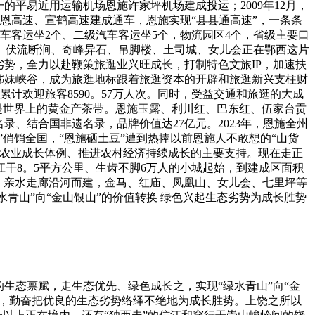
的平易近用运输机场恩施许家坪机场建成投运；2009年12月，
，建恩高速、宣鹤高速建成通车，恩施实现“县县通高速”，一条条
汽车客运坐2个、二级汽车客运坐5个，物流园区4个，省级主要口
坑、伏流断涧、奇峰异石、吊脚楼、土司城、女儿会正在鄂西这片
势，全力以赴鞭策旅逛业兴旺成长，打制特色文旅IP，加速扶
为姊妹峡谷，成为旅逛地标跟着旅逛资本的开辟和旅逛新兴支柱财
累计欢迎旅客8590。57万人次。同时，受益交通和旅逛的大成
，是世界上的黄金产茶带。恩施玉露、利川红、巴东红、伍家台贡
、结合国非遗名录，品牌价值达27亿元。2023年，恩施全州
茶”俏销全国，“恩施硒土豆”遭到热捧以前恩施人不敢想的“山货
变农业成长体例、推进农村经济持续成长的主要支持。现在走正
江干8。5平方公里、生齿不脚6万人的小城起始，到建成区面积
起；亲水走廊沿河而建，金马、红庙、凤凰山、女儿会、七里坪等
青山”向“金山银山”的价值转换 绿色兴起生态劣势为成长胜势
生态禀赋，走生态优先、绿色成长之，实现“绿水青山”向“金
求，勤奋把优良的生态劣势络绎不绝地为成长胜势。上饶之所以