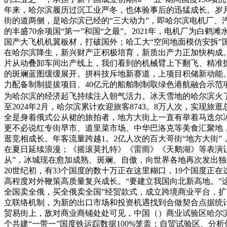
年来，哈尔滨履历过沉工业严冬，也体验事后的迅猛成长。岁
街的道两侧，是哈尔滨已经的“三大动力”，即哈尔滨电机厂
的丰盛70余项国“第一”和国“之最”。2021年，电机厂为
国产大飞机机翼板材，打破国外；哈工大“空间地面模仿安拆”
在哈尔滨降生，新兴财产正积极培育，新质出产力正加快构成。
片从动叠卸车间出产线上，我们看到的机械臂上下翻飞、精准拆
的斑斓蓝图缓缓展开。拼科技斥地新赛道，上项目积储新动能。就
力配备制制提拔项目、40亿元的船舶制制取绿色港航融合示范项
为哈尔滨的经济起飞持续注入朝气活力。冰天雪地的哈尔滨火了！2
至2024年2月，哈尔滨累计欢迎旅客8743。8万人次，实现
全是身着俄式公从裙的旅拍者，地方大街上一直有举着马迭尔
更不必说红专街早市、道里菜市场、中华巴洛克等美食汇聚地，
逛竞相成长。年客流量跨越1。2亿人次的百大哥街“地方大街
在夏日延续浪漫；《摇滚莫扎特》《雷雨》《天鹅湖》等表演让哈
从”，冰城现在愈加成熟、斑斓、自傲，向世界各地再次发出独
20世纪初，有33个国度的数十万正在这里糊口，19个国度正
高程度对外鞭策高质量复兴成长。“要建立我国向北新高地。”这
全国卖全俄，买全俄卖全国”经贸款式，成立跨境商业平台，扩
立联络机制，为新的出口市场和投资机遇找到合做契合点据统计，
贸易街上，敌对商业商铺处处可见，中国（）商业试验区哈尔滨片
个共建“一带一”国度铁运踪数据100%笼盖；自贸试验区、