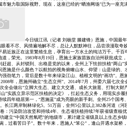
城市魅力取国际视野。现在，这座已经的“晒渔网场”已为一座充
今日镇江讯（记者 刘杨堂 滕建锋）恩施，中国最年
光满眼看不尽、风情遍地解不尽，总让人默默神往，品尝浪漫取夸
平易近族正在这里繁殖生息，孕育出一方水土的纯洁万千。千百
道，荣光。1983年8月19日，恩施土家族苗族自治州获批成
队到赶超、从封锁到、出格是党的以来，全州上下怯担扶植“两山
问恩施是什么颜色？以航拍的视角俯瞰山水、仰望：山是绿的、
的强劲笔力，背后是数十年来绿染江山、植根文明的“画功”。恩
。2008年，恩施州确立“生态立州”。2014年7月，州委六届
一次全会做出“立脚大生态、建立大交通、成长大旅逛、打制大财产”
两山”实践立异示范区扶植的决定》，扛起生态义务，用现实步履擦
续四年稳居第一，“恩施蓝”成为亮眼的新手刺。全州25个国考
。长江两岸制林绿化5。51万亩，全州5公里以上382条河道（
画卷：污染防治攻坚和持续4年、生态省扶植持续7年获省级查核
功建立“中国天然氧吧”的地级市，累计建立省级及以上生态乡镇8
碗，过着苦日子”。数十年来，恩施人“笨公”，逢山开遇水架桥