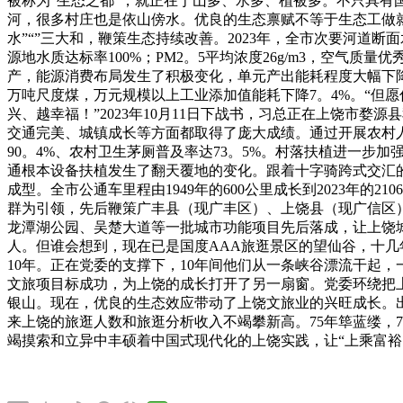
被称为“生态之都”，就正在于山多、水多、植被多。不只具有
河，很多村庄也是依山傍水。优良的生态禀赋不等于生态工做就
水”“”三大和，鞭策生态持续改善。2023年，全市次要河道
源地水质达标率100%；PM2。5平均浓度26g/m3，空气
产，能源消费布局发生了积极变化，单元产出能耗程度大幅下降。2
万吨尺度煤，万元规模以上工业添加值能耗下降7。4%。“但
兴、越幸福！”2023年10月11日下战书，习总正在上饶市
交通完美、城镇成长等方面都取得了庞大成绩。通过开展农村人
90。4%、农村卫生茅厕普及率达73。5%。村落扶植进一步加强
通根本设备扶植发生了翻天覆地的变化。跟着十字骑跨式交汇
成型。全市公通车里程由1949年的600公里成长到2023年的2
群为引领，先后鞭策广丰县（现广丰区）、上饶县（现广信区）
龙潭湖公园、吴楚大道等一批城市功能项目先后落成，让上饶
人。但谁会想到，现在已是国度AAA旅逛景区的望仙谷，十几
10年。正在党委的支撑下，10年间他们从一条峡谷漂流干起
文旅项目标成功，为上饶的成长打开了另一扇窗。党委环绕把
银山。现在，优良的生态效应带动了上饶文旅业的兴旺成长。出
来上饶的旅逛人数和旅逛分析收入不竭攀新高。75年筚蓝缕，
竭摸索和立异中丰硕着中国式现代化的上饶实践，让“上乘富裕