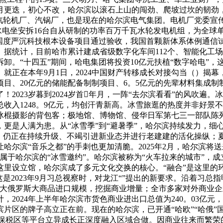
月更迭，初心不改，哈尔滨以滚石上山的闯劲、爬坡过坎的韧劲
、汽轮机厂、汽锅厂，也是现在的哈尔滨电气集团。电机厂党委宣
白鹤滩水电坐安拆16台自从研制的功率百万千瓦水轮发电机组，为
国度严沉科技根本设备项目通过验收，我国首颗新体系体例通信试
据统计，目前哈市累计建成省级数字化车间112个、智能化工
卸。“十四五”期间，哈电集团将投资10亿元扶植“数字哈电”，
正在本年9月1日，2024中国财产转移成长对接勾当（）揭幕，
目、20亿元的储能配备制制项目、6。5亿元的先辈材料集成制制
023岁暮到2024岁首年月，一阵“去尔滨看看”的风吹遍。冰
旅逛总收入1248。9亿元，均创汗青新高。冰雪旅逛的热度并非
冰棍摄影的背包客；极地馆、博物馆、侵华日军第七三一部队陈
更是人满为患。从“冰雪季”到“避暑季”，哈尔滨持续发力，细
”，仍正在持续升级、不竭引进新业态并进行老建建的活化操纵；夏
尔滨“音乐之都”的手刺也更加清脆。2025年2月，哈尔滨将送
属于哈尔滨的“冰雪邀约”。哈尔滨被称为“火车拉来的城市”，
在这里设立馆，哈尔滨成了多元文化交换的核心。“融合”是这里的
是2023年9月习总视察时，对龙江“”提出的新要求。沿着习总
大俄罗斯大商品进口规模，挖掘商业增量；全市多家对外商业企
2024年上半年哈尔滨市货色商业进出口总值为240。03亿元
区的牌子高立正在前。现在的哈尔滨，已开通“哈欧”“哈俄”国际
分析保税区等平台立异成长正深度融入区域合做。因商业往来而繁荣