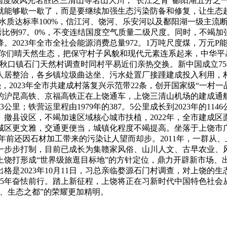
国度级风光名胜区三清山等名山大川，“长江之肾”鄱阳湖五分之
能够歇一歇了，而是要继续加强生态污染防备和修复，让生态越
断面水质达标率100%，信江河、饶河、乐安河以及鄱阳湖一级主流
质量优秀比例97。0%，不变连结国度空气质量二级尺度。同时，
023年全市全社会能源消费总量972。1万吨尺度煤，万元P能耗
愿你们晴天然生态，把保守村子风貌和现代元素连系起来，中华
婺源县秋口镇石门天然村调查时同村平易近们亲热交换。新中国成立
居整治，各乡镇垃圾曲达坐、污水处置厂接踵建成投入利用，村
，2023年全市共建成村落复兴示范带22条，创开国家级“一村一品
的沪昆高铁、京福高铁正在上饶通车，上饶三清山机场的建成通
1063公里；铁营运里程由1979年的387。5公里成长到2023年
撤县设区，不竭加速区域核心城市扶植，2022年，全市建成区面
城区更文雅，交通更便当，城镇化程度不竭提高。坐落于上饶市
年前还因石材加工带来的污染让人望而却步。2011年，一群从
，一步步打制，目前已成长为集赣家风俗、山川人文、古早农业
上饶打形成“世界级旅逛目标地”的方针定位，鼎力开辟新市场、
格是2023年10月11日，习总亲临婺源石门村调查，对上饶的
75年奋怯前行。踏上新征程，上饶将正在习新时代中国特色社会从
、生态之都”的荣耀更加精明。