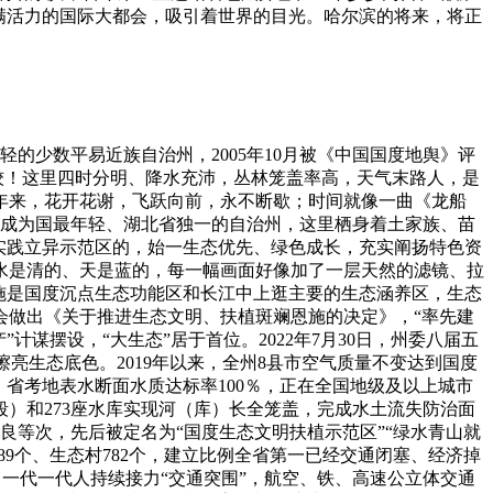
满活力的国际大都会，吸引着世界的目光。哈尔滨的将来，将正
轻的少数平易近族自治州，2005年10月被《中国国度地舆》评
姣！这里四时分明、降水充沛，丛林笼盖率高，天气末路人，是
年来，花开花谢，飞跃向前，永不断歇；时间就像一曲《龙船
立，成为国最年轻、湖北省独一的自治州，这里栖身着土家族、苗
”实践立异示范区的，始一生态优先、绿色成长，充实阐扬特色资
水是清的、天是蓝的，每一幅画面好像加了一层天然的滤镜、拉
施是国度沉点生态功能区和长江中上逛主要的生态涵养区，生态
七次全会做出《关于推进生态文明、扶植斑斓恩施的决定》，“率先建
计谋摆设，“大生态”居于首位。2022年7月30日，州委八届五
亮生态底色。2019年以来，全州8县市空气质量不变达到国度
、省考地表水断面水质达标率100％，正在全国地级及以上城市
河段）和273座水库实现河（库）长全笼盖，完成水土流失防治面
优良等次，先后被定名为“国度生态文明扶植示范区”“绿水青山就
9个、生态村782个，建立比例全省第一已经交通闭塞、经济掉
，一代一代人持续接力“交通突围”，航空、铁、高速公立体交通