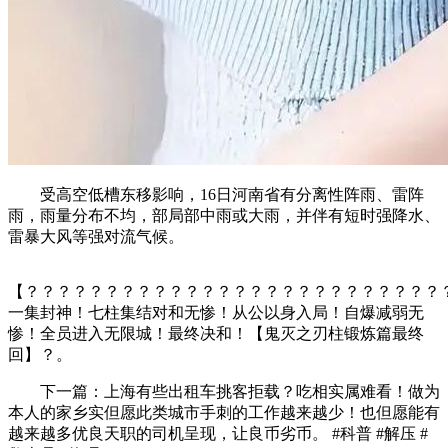
受高空低槽东移影响，16日河南省有分离性阵雨、雷阵
雨，雨量分布不均，部局部中雨或大雨，并伴有短时强降水、
雷暴大风等强对流气候。
【？？？？？？？？？？？？？？？？？？？？？？？？？？
一集封神！七柱集结对和无惨！从公以身入局！自爆减弱无
惨！全员进入无限城！最终决和！【鬼灭之刃柱锻炼篇最终
回】？。
下一篇：上海有些出租车挑客拒载？吃相实属难看！做为
本人的家乡实但愿此类城市手刺的工作越来越少！也但愿能有
越来越多优良天职的司机呈现，让良币劣币。 #科普 #解压 #